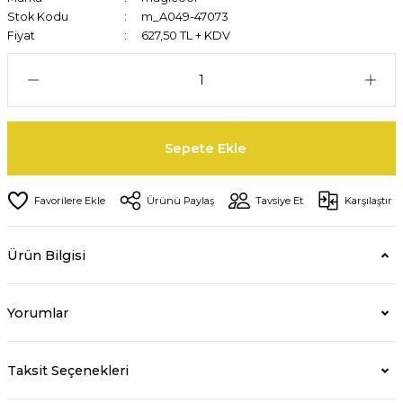
Stok Kodu
m_A049-47073
Fiyat
627,50 TL + KDV
Sepete Ekle
Ürünü Paylaş
Tavsiye Et
Karşılaştır
Ürün Bilgisi
Yorumlar
Taksit Seçenekleri