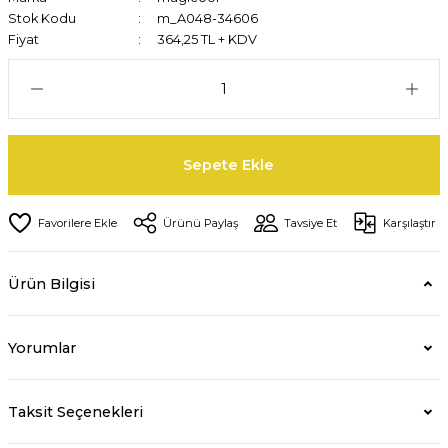
Stok Kodu
m_A048-34606
Fiyat
364,25 TL + KDV
Sepete Ekle
Ürünü Paylaş
Tavsiye Et
Karşılaştır
Ürün Bilgisi
Yorumlar
Taksit Seçenekleri