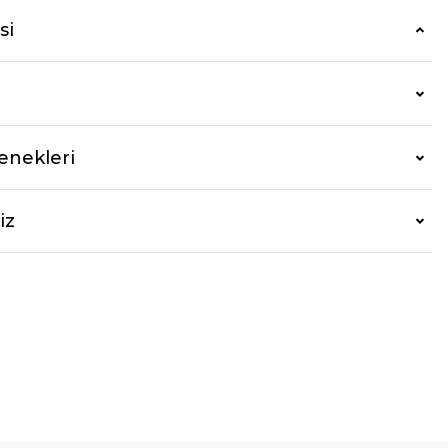
si
enekleri
iz