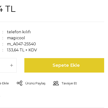
4 TL
telefon kılıfı
magicool
m_A047-25540
133,64 TL + KDV
Sepete Ekle
Ürünü Paylaş
Tavsiye Et
r