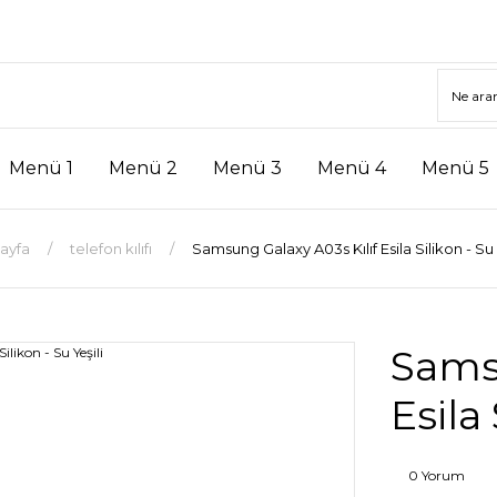
Menü 1
Menü 2
Menü 3
Menü 4
Menü 5
ayfa
telefon kılıfı
Samsung Galaxy A03s Kılıf Esila Silikon - Su 
Samsu
Esila 
0 Yorum