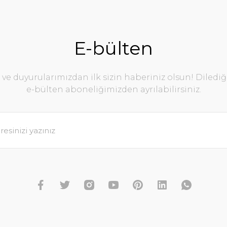
E-bülten
e duyurularımızdan ilk sizin haberiniz olsun! Diledi
e-bülten aboneliğimizden ayrılabilirsiniz.