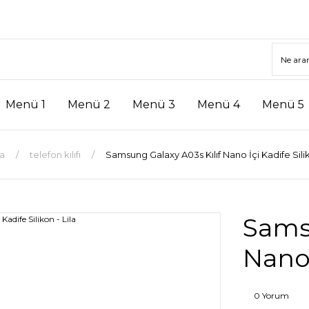
Menü 1
Menü 2
Menü 3
Menü 4
Menü 5
a
telefon kılıfı
Samsung Galaxy A03s Kılıf Nano İçi Kadife Silik
Samsu
Nano 
0 Yorum