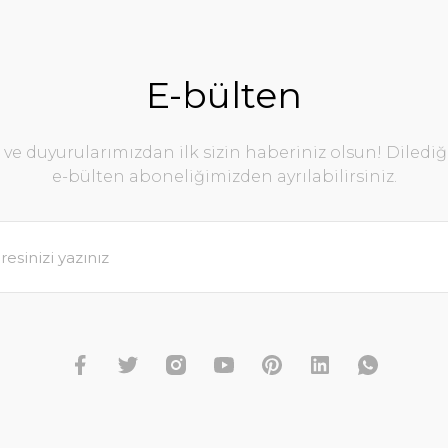
E-bülten
e duyurularımızdan ilk sizin haberiniz olsun! Diledi
e-bülten aboneliğimizden ayrılabilirsiniz.