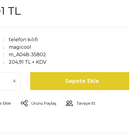
1 TL
telefon kılıfı
magicool
m_A048-35802
204,91 TL + KDV
Sepete Ekle
Ürünü Paylaş
Tavsiye Et
r