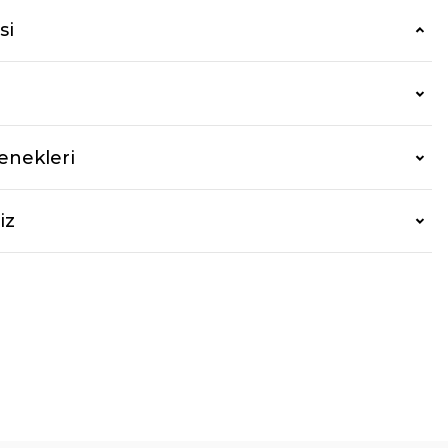
si
enekleri
iz