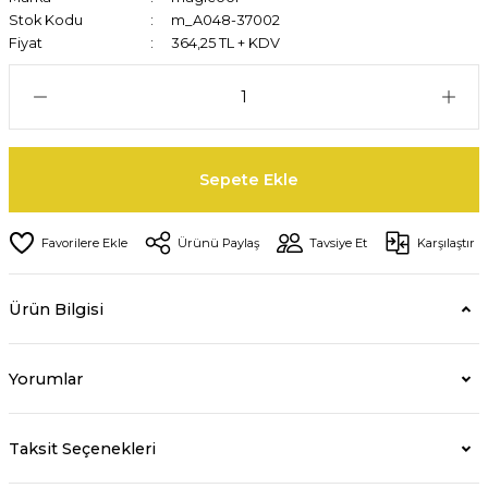
Stok Kodu
m_A048-37002
Fiyat
364,25 TL + KDV
Sepete Ekle
Ürünü Paylaş
Tavsiye Et
Karşılaştır
Ürün Bilgisi
Yorumlar
Taksit Seçenekleri