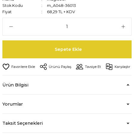
Stok Kodu
m_A048-36013
Fiyat
68,29 TL + KDV
Sepete Ekle
Ürünü Paylaş
Tavsiye Et
Karşılaştır
Ürün Bilgisi
Yorumlar
Taksit Seçenekleri