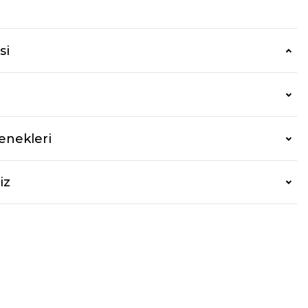
si
enekleri
iz