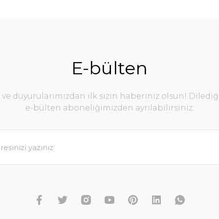
E-bülten
e duyurularımızdan ilk sizin haberiniz olsun! Diledi
e-bülten aboneliğimizden ayrılabilirsiniz.