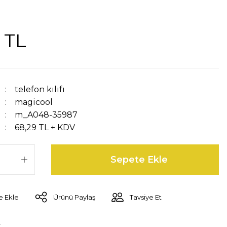
 TL
telefon kılıfı
magicool
m_A048-35987
68,29 TL + KDV
Sepete Ekle
Ürünü Paylaş
Tavsiye Et
r