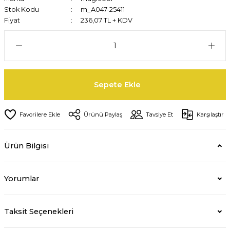
Stok Kodu
m_A047-25411
Fiyat
236,07 TL + KDV
Sepete Ekle
Ürünü Paylaş
Tavsiye Et
Karşılaştır
Ürün Bilgisi
Yorumlar
Taksit Seçenekleri