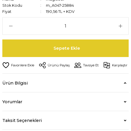
Stok Kodu
m_A047-25884
Fiyat
190,56 TL + KDV
Sepete Ekle
Ürünü Paylaş
Tavsiye Et
Karşılaştır
Ürün Bilgisi
Yorumlar
Taksit Seçenekleri