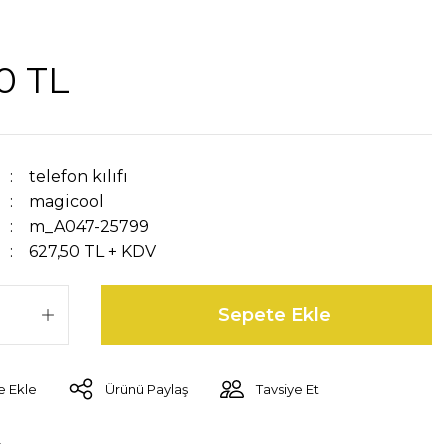
0 TL
telefon kılıfı
magicool
m_A047-25799
627,50 TL + KDV
Sepete Ekle
Ürünü Paylaş
Tavsiye Et
r