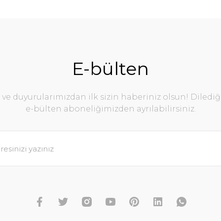
E-bülten
e duyurularımızdan ilk sizin haberiniz olsun! Diledi
e-bülten aboneliğimizden ayrılabilirsiniz.