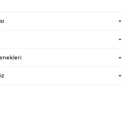
si
enekleri
iz