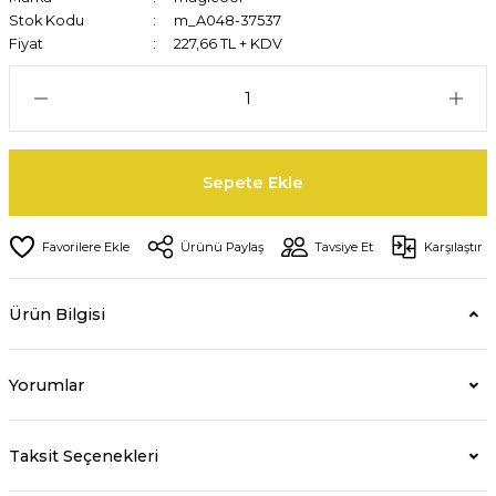
Stok Kodu
m_A048-37537
Fiyat
227,66 TL + KDV
Sepete Ekle
Ürünü Paylaş
Tavsiye Et
Karşılaştır
Ürün Bilgisi
Yorumlar
Taksit Seçenekleri