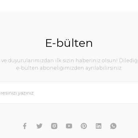
E-bülten
e duyurularımızdan ilk sizin haberiniz olsun! Diledi
e-bülten aboneliğimizden ayrılabilirsiniz.