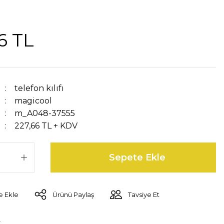
6 TL
telefon kılıfı
magicool
m_A048-37555
227,66 TL + KDV
Sepete Ekle
Ürünü Paylaş
Tavsiye Et
r