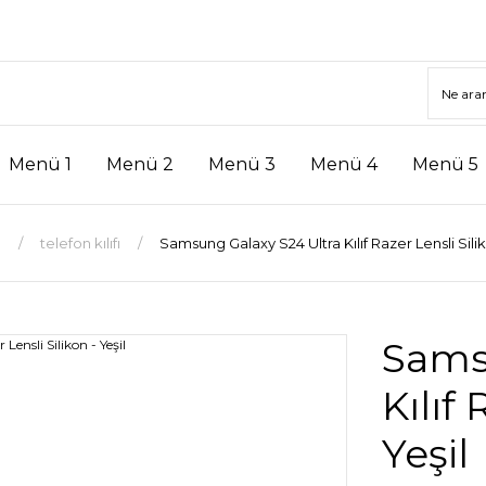
Menü 1
Menü 2
Menü 3
Menü 4
Menü 5
a
telefon kılıfı
Samsung Galaxy S24 Ultra Kılıf Razer Lensli Silik
Sams
Kılıf 
Yeşil