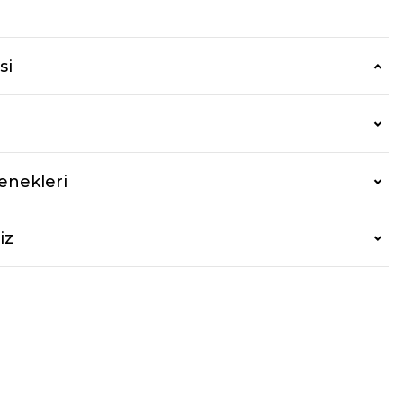
si
enekleri
iz