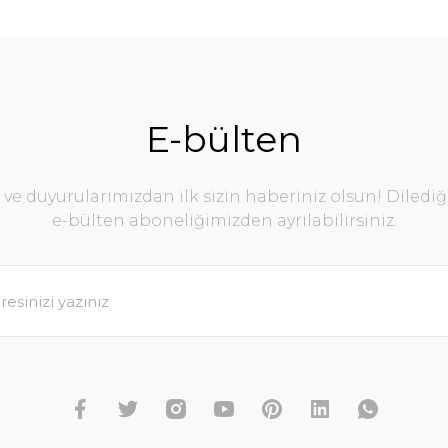
E-bülten
e duyurularımızdan ilk sizin haberiniz olsun! Diledi
e-bülten aboneliğimizden ayrılabilirsiniz.