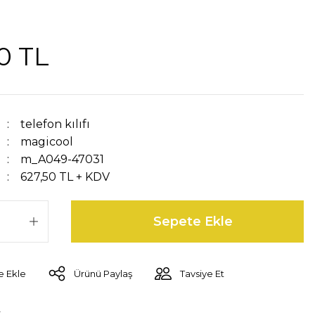
0 TL
telefon kılıfı
magicool
m_A049-47031
627,50 TL + KDV
Sepete Ekle
Ürünü Paylaş
Tavsiye Et
r