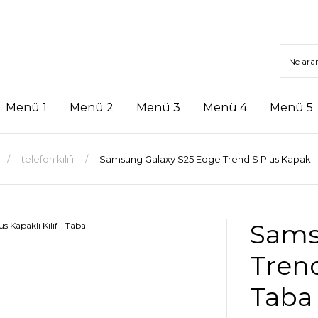
Menü 1
Menü 2
Menü 3
Menü 4
Menü 5
telefon kılıfı
Samsung Galaxy S25 Edge Trend S Plus Kapaklı Kı
Sams
Trend
Taba