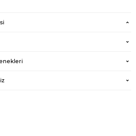
si
enekleri
iz