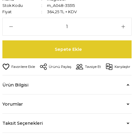
Stok Kodu
m_A048-35515
Fiyat
364,25 TL + KDV
Sepete Ekle
Ürünü Paylaş
Tavsiye Et
Karşılaştır
Ürün Bilgisi
Yorumlar
Taksit Seçenekleri