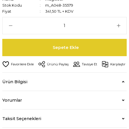
Stok Kodu
m_A048-35579
Fiyat
341,50 TL + KDV
Sepete Ekle
Ürünü Paylaş
Tavsiye Et
Karşılaştır
Ürün Bilgisi
Yorumlar
Taksit Seçenekleri